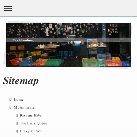
Eva Humburg
Sitemap
Home
Musiktheater
Kiss me Kate
The Fairy Queen
Crazy for You