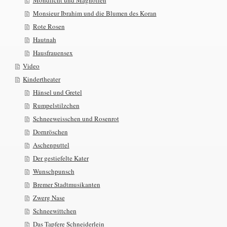
Mondlicht und Magnolien
Monsieur Ibrahim und die Blumen des Koran
Rote Rosen
Hautnah
Hausfrauensex
Video
Kindertheater
Hänsel und Gretel
Rumpelstilzchen
Schneeweisschen und Rosenrot
Dornröschen
Aschenputtel
Der gestiefelte Kater
Wunschpunsch
Bremer Stadtmusikanten
Zwerg Nase
Schneewittchen
Das Tapfere Schneiderlein