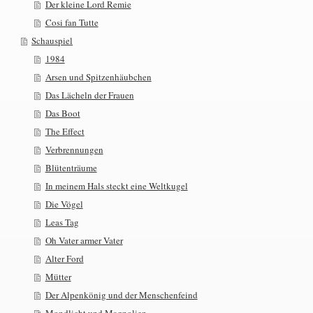
Der kleine Lord Remie
Cosi fan Tutte
Schauspiel
1984
Arsen und Spitzenhäubchen
Das Lächeln der Frauen
Das Boot
The Effect
Verbrennungen
Blütenträume
In meinem Hals steckt eine Weltkugel
Die Vögel
Leas Tag
Oh Vater armer Vater
Alter Ford
Mütter
Der Alpenkönig und der Menschenfeind